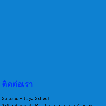
ติดต่อเรา
Sarasas Pittaya School
376 Sathupradit Rd., Bangpongpang Yannawa