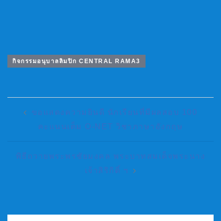
กิจกรรมอนุบาลลิมปิก CENTRAL RAMA3
Post
ขอแสดงความยินดี นักเรียนที่มีผลสอบ 100
Navigation
คะแนนเต็ม O-NET วิชาภาษาอังกฤษ
พิธีถวายพระพรชัยมงคล พระบาทสมเด็จพระนาง
เจ้าสิริกิติ์ ฯ